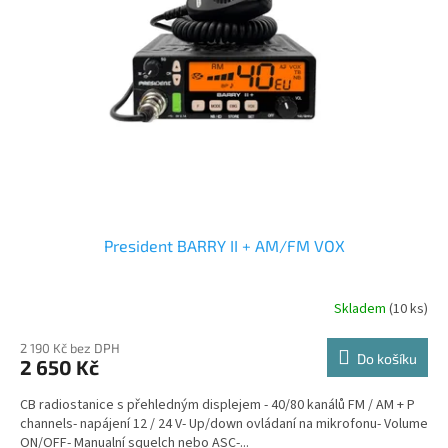
President BARRY II + AM/FM VOX
Skladem
(10 ks)
Průměrné
hodnocení
produktu
2 190 Kč bez DPH
Do košíku
2 650 Kč
je
3,7
CB radiostanice s přehledným displejem - 40/80 kanálů FM / AM + P
z
channels- napájení 12 / 24 V- Up/down ovládaní na mikrofonu- Volume
5
ON/OFF- Manualní squelch nebo ASC-...
hvězdiček.