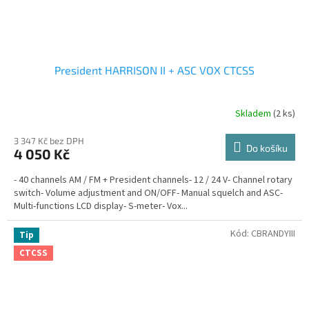
President HARRISON II + ASC VOX CTCSS
Skladem
(2 ks)
Průměrné
hodnocení
produktu
3 347 Kč bez DPH
Do košíku
4 050 Kč
je
3,8
- 40 channels AM / FM + President channels- 12 / 24 V- Channel rotary
z
switch- Volume adjustment and ON/OFF- Manual squelch and ASC-
5
Multi-functions LCD display- S-meter- Vox...
hvězdiček.
Kód:
CBRANDYIII
Tip
CTCSS