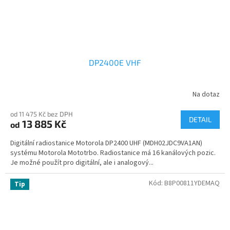
DP2400E VHF
Na dotaz
od 11 475 Kč bez DPH
DETAIL
13 885 Kč
od
Digitální radiostanice Motorola DP2400 UHF (MDH02JDC9VA1AN)
systému Motorola Mototrbo. Radiostanice má 16 kanálových pozic.
Je možné použít pro digitální, ale i analogový...
Kód:
B8P00811YDEMAQ
Tip