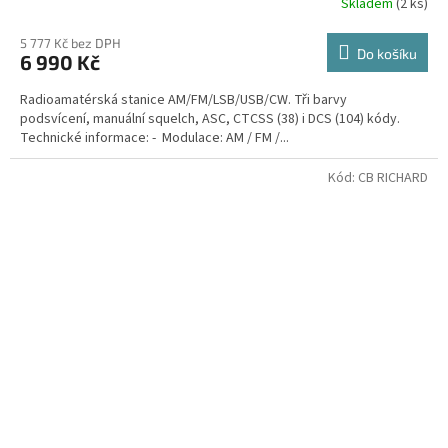
Skladem
(2 ks)
Průměrné
hodnocení
produktu
5 777 Kč bez DPH
Do košíku
6 990 Kč
je
3,9
Radioamatérská stanice AM/FM/LSB/USB/CW. Tři barvy
z
podsvícení, manuální squelch, ASC, CTCSS (38) i DCS (104) kódy.
5
Technické informace: - Modulace: AM / FM /...
hvězdiček.
Kód:
CB RICHARD