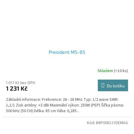
President MS-85
Skladem
(>10 ks)
1 017 Kč bez DPH
Do košíku
1 231 Kč
Základní informace: Frekvence: 26 - 28 MHz Typ: 1/2 wave SWR:
1,1/1 Zisk antény: +3 dBi Maximální výkon: 250W (PEP) Šířka pásma:
500 kHz (50 CH) Délka: 85 cm Váha: 0,285...
Kód:
B8P00811YDEMAG