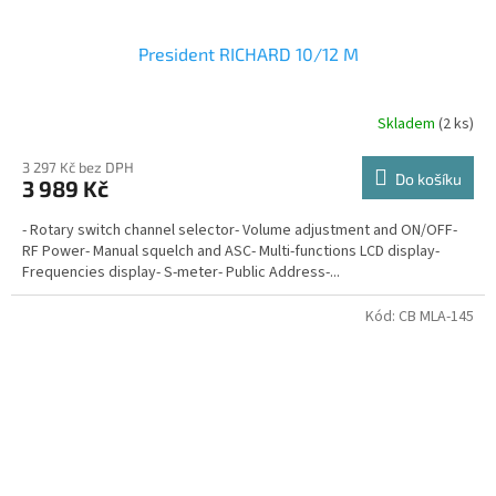
President RICHARD 10/12 M
Skladem
(2 ks)
Průměrné
hodnocení
produktu
3 297 Kč bez DPH
Do košíku
3 989 Kč
je
3,8
- Rotary switch channel selector- Volume adjustment and ON/OFF-
z
RF Power- Manual squelch and ASC- Multi-functions LCD display-
5
Frequencies display- S-meter- Public Address-...
hvězdiček.
Kód:
CB MLA-145