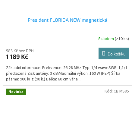
President FLORIDA NEW magnetická
Skladem
(>10 ks)
Průměrné
hodnocení
produktu
983 Kč bez DPH
Do košíku
1 189 Kč
je
2,7
Základní informace: Frekvence: 26-28 MHz Typ: 1/4 waweSWR: 1,1/1
z
předlazená Zisk antény: 3 dBiMaximální výkon: 160 W (PEP) Šířka
5
pásma: 900 kHz (90 k.) Délka: 60 cm Váha:...
hvězdiček.
Kód:
CB MS85
Novinka