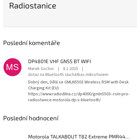
Radiostanice
Poslední komentáře
DP4801E VHF GNSS BT WIFI
MS
Marek Sochor
|
8.1.2025
|
dotaz na Bluetooth sluchátkas mikrofonem
Dobrý den, Dělá se GMLN5503 Wireless RSM with Desk
Charging Kit (EU)
https://www.radiodilna.cz/dp4000/gmln5503--rsm-pro-
radiostanice-motorola-dp-s-bluetooth/
Poslední hodnocení
Motorola TALKABOUT T82 Extreme PMR446, Twin Pack