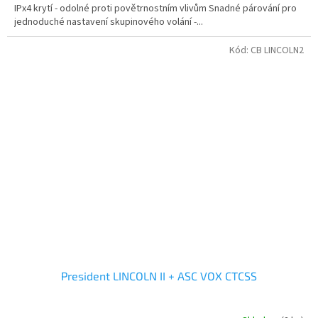
IPx4 krytí - odolné proti povětrnostním vlivům Snadné párování pro
5
jednoduché nastavení skupinového volání -...
hvězdiček.
Kód:
CB LINCOLN2
President LINCOLN II + ASC VOX CTCSS