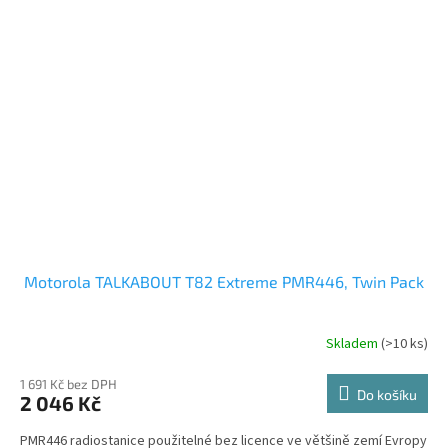
Motorola TALKABOUT T82 Extreme PMR446, Twin Pack
Skladem
(>10 ks)
Průměrné
hodnocení
produktu
1 691 Kč bez DPH
Do košíku
2 046 Kč
je
3,8
PMR446 radiostanice použitelné bez licence ve většině zemí Evropy
z