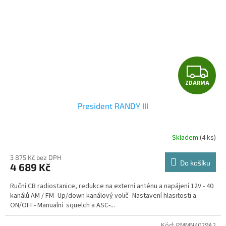
Z
ZDARMA
D
President RANDY III
A
R
Skladem
(4 ks)
Průměrné
hodnocení
M
produktu
3 875 Kč bez DPH
Do košíku
4 689 Kč
je
A
3,7
Ruční CB radiostanice, redukce na externí anténu a napájení 12V - 40
z
kanálů AM / FM- Up/down kanálový volič- Nastavení hlasitosti a
5
ON/OFF- Manualní squelch a ASC-...
hvězdiček.
Kód:
PMMN4029A2