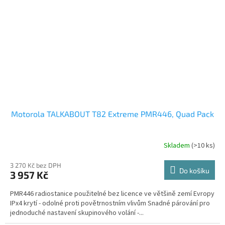
Motorola TALKABOUT T82 Extreme PMR446, Quad Pack
Skladem
(>10 ks)
Průměrné
hodnocení
produktu
3 270 Kč bez DPH
Do košíku
3 957 Kč
je
3,8
PMR446 radiostanice použitelné bez licence ve většině zemí Evropy
z
IPx4 krytí - odolné proti povětrnostním vlivům Snadné párování pro
5
jednoduché nastavení skupinového volání -...
hvězdiček.