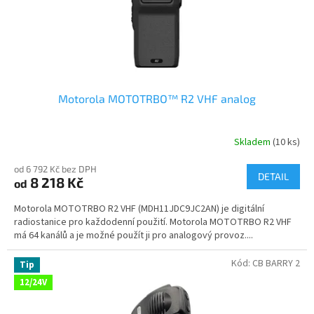
e
Motorola MOTOTRBO™ R2 VHF analog
Skladem
(10 ks)
od 6 792 Kč bez DPH
DETAIL
8 218 Kč
od
Motorola MOTOTRBO R2 VHF (MDH11JDC9JC2AN) je digitální
radiostanice pro každodenní použití. Motorola MOTOTRBO R2 VHF
má 64 kanálů a je možné použít ji pro analogový provoz....
Kód:
CB BARRY 2
Tip
12/24V