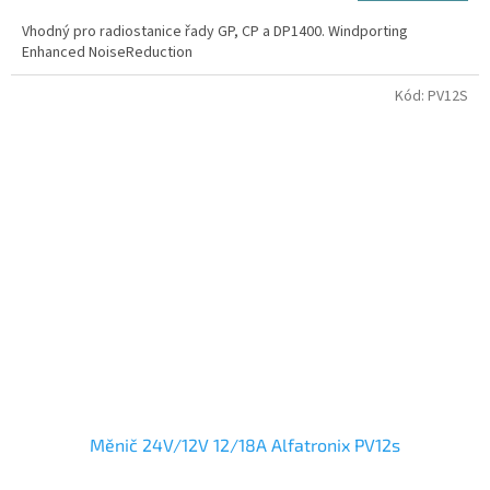
5,0
Vhodný pro radiostanice řady GP, CP a DP1400. Windporting
z
Enhanced NoiseReduction
5
hvězdiček.
Kód:
PV12S
Měnič 24V/12V 12/18A Alfatronix PV12s