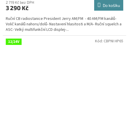
produktu
2 719 Kč bez DPH
Do košíku
3 290 Kč
je
3,5
Ruční CB radiostanice President Jerry AM/FM - 40 AM/FM kanálů-
z
Volič kanálů nahoru/dolů- Nastavení hlasitosti a M/A- Ruční squelch a
5
ASC- Velký multifunkční LCD displej-...
hvězdiček.
Kód:
CBPNI HP65
12/24V