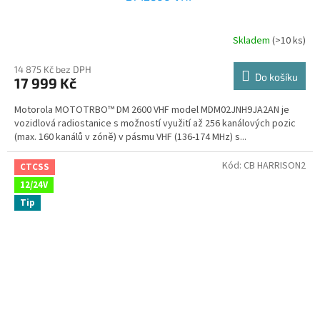
Skladem
(>10 ks)
Průměrné
hodnocení
produktu
14 875 Kč bez DPH
Do košíku
17 999 Kč
je
4,7
Motorola MOTOTRBO™ DM 2600 VHF model MDM02JNH9JA2AN je
z
vozidlová radiostanice s možností využití až 256 kanálových pozic
5
(max. 160 kanálů v zóně) v pásmu VHF (136-174 MHz) s...
hvězdiček.
Kód:
CB HARRISON2
CTCSS
12/24V
Tip