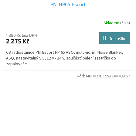
PNI HP65 Escort
Skladem
(5 ks)
1 880 Kč bez DPH
Do košíku
2 275 Kč
CB radiostanice PNI Escort HP 65 ASQ, multi-norm, Noise Blanker,
ASQ, nastavitelný SQ, 12 V - 24 V, součástí balení zástrčka do
zapalovače
Kód:
MDH02JDC9VA1AN/QA67