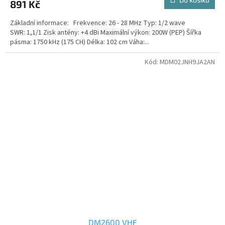
891 Kč
je
4,0
Základní informace: Frekvence: 26 - 28 MHz Typ: 1/2 wave
z
SWR: 1,1/1 Zisk antény: +4 dBi Maximální výkon: 200W (PEP) Šířka
5
pásma: 1750 kHz (175 CH) Délka: 102 cm Váha:...
hvězdiček.
Kód:
MDM02JNH9JA2AN
DM2600 VHF