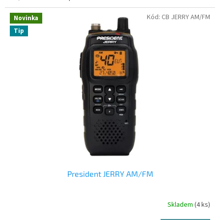
Kód:
CB JERRY AM/FM
Novinka
Tip
President JERRY AM/FM
Skladem
(4 ks)
Průměrné
hodnocení