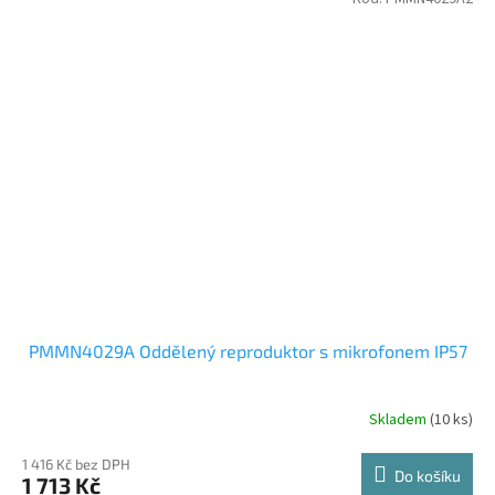
PMMN4029A Oddělený reproduktor s mikrofonem IP57
Skladem
(10 ks)
Průměrné
hodnocení
produktu
1 416 Kč bez DPH
Do košíku
1 713 Kč
je