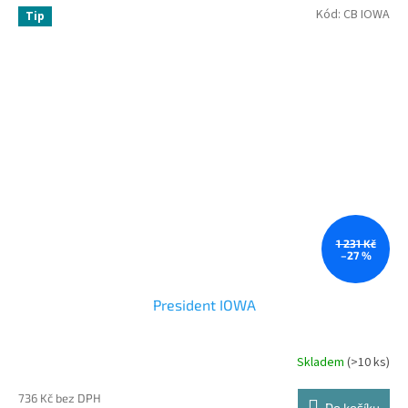
Kód:
CB IOWA
Tip
1 231 Kč
–27 %
President IOWA
Skladem
(>10 ks)
Průměrné
hodnocení
produktu
736 Kč bez DPH
Do košíku