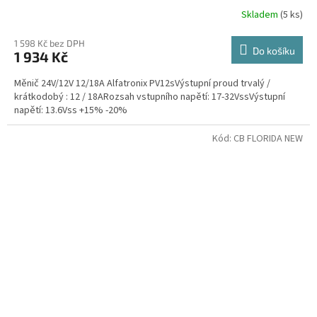
Skladem
(5 ks)
Průměrné
hodnocení
produktu
1 598 Kč bez DPH
Do košíku
1 934 Kč
je
5,0
Měnič 24V/12V 12/18A Alfatronix PV12sVýstupní proud trvalý /
z
krátkodobý : 12 / 18ARozsah vstupního napětí: 17-32VssVýstupní
5
napětí: 13.6Vss +15% -20%
hvězdiček.
Kód:
CB FLORIDA NEW