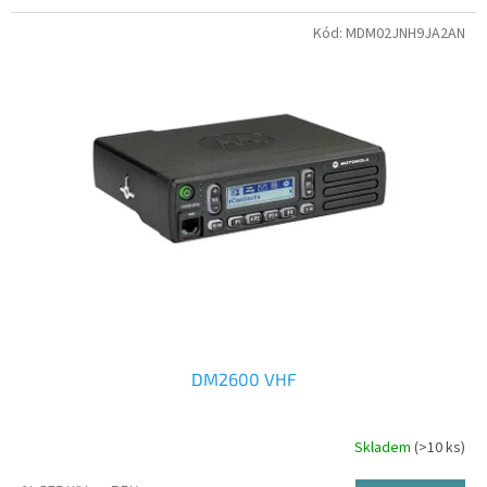
Kód:
MDM02JNH9JA2AN
DM2600 VHF
Skladem
(>10 ks)
Průměrné
hodnocení