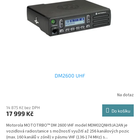
s
k
p
t
r
ů
o
d
u
k
t
ů
DM2600 UHF
Na dotaz
14 875 Kč bez DPH
Do košíku
17 999 Kč
Motorola MOTOTRBO™ DM 2600 VHF model MDM02QNH9JA2AN je
vozidlová radiostanice s možností využití až 256 kanálových pozic
(max. 160 kanálů v zóně) v pásmu VHF (136-174 MHz) s...