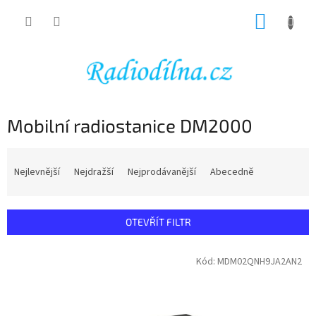
Přejít
NÁKUP
na
obsah
KOŠÍK
Mobilní radiostanice DM2000
Ř
a
Nejlevnější
Nejdražší
Nejprodávanější
Abecedně
z
e
n
OTEVŘÍT FILTR
í
p
V
Kód:
MDM02QNH9JA2AN2
r
ý
o
p
d
i
u