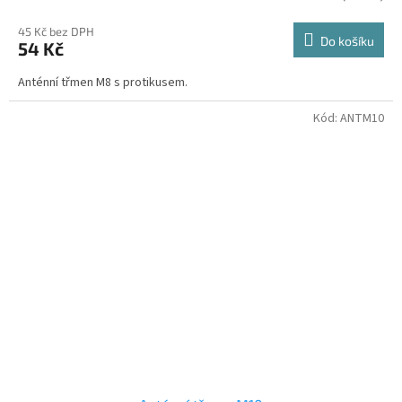
45 Kč bez DPH
Do košíku
54 Kč
Anténní třmen M8 s protikusem.
Kód:
ANTM10