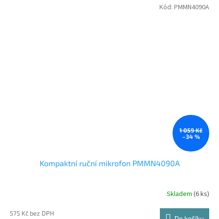
Kód:
PMMN4090A
1 059 Kč
–34 %
Kompaktní ruční mikrofon PMMN4090A
Skladem
(6 ks)
575 Kč bez DPH
Do košíku