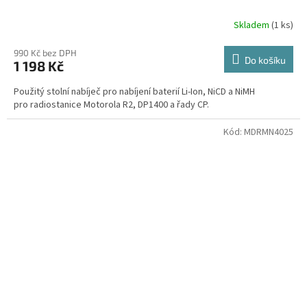
Skladem
(1 ks)
990 Kč bez DPH
Do košíku
1 198 Kč
Použitý stolní nabíječ pro nabíjení baterií Li-Ion, NiCD a NiMH
pro radiostanice Motorola R2, DP1400 a řady CP.
Kód:
MDRMN4025