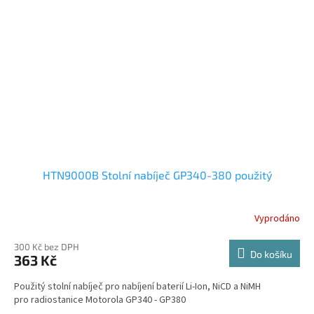
HTN9000B Stolní nabíječ GP340-380 použitý
Vyprodáno
300 Kč bez DPH
Do košíku
363 Kč
Použitý stolní nabíječ pro nabíjení baterií Li-Ion, NiCD a NiMH
pro radiostanice Motorola GP340 - GP380