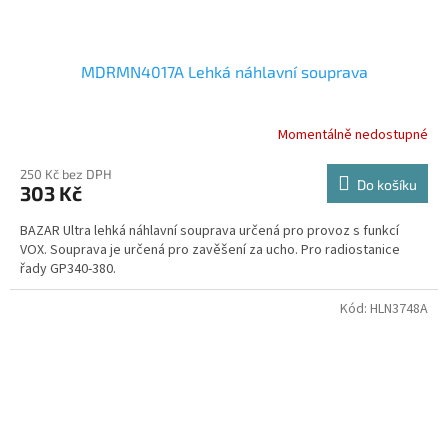
MDRMN4017A Lehká náhlavní souprava
Momentálně nedostupné
Průměrné
hodnocení
produktu
250 Kč bez DPH
Do košíku
303 Kč
je
5,0
BAZAR Ultra lehká náhlavní souprava určená pro provoz s funkcí
z
VOX. Souprava je určená pro zavěšení za ucho. Pro radiostanice
5
řady GP340-380.
hvězdiček.
Kód:
HLN3748A