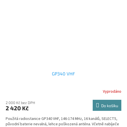
GP340 VHF
Vyprodáno
2 000 Kč bez DPH
Do košíku
2 420 Kč
Použitá radiostanice GP340 VHF, 146-174 MHz, 16 kanálů, SELECT5,
původní baterie nevalná, lehce poškozená anténa. Včetně nabíječe