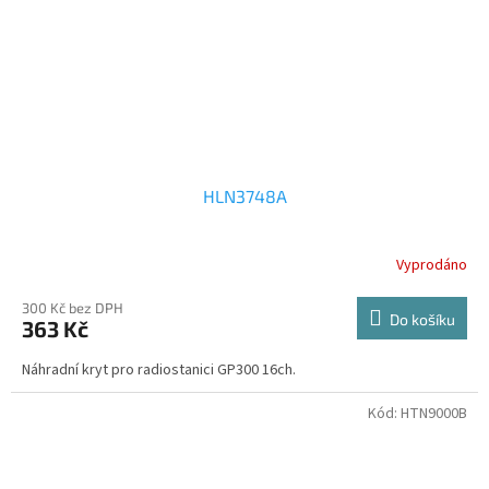
HLN3748A
Vyprodáno
300 Kč bez DPH
Do košíku
363 Kč
Náhradní kryt pro radiostanici GP300 16ch.
Kód:
HTN9000B