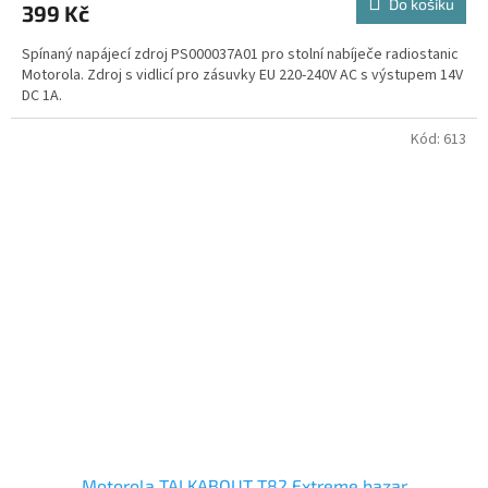
Do košíku
399 Kč
Spínaný napájecí zdroj PS000037A01 pro stolní nabíječe radiostanic
Motorola. Zdroj s vidlicí pro zásuvky EU 220-240V AC s výstupem 14V
DC 1A.
Kód:
613
Motorola TALKABOUT T82 Extreme bazar