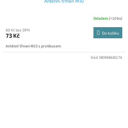
Anténní třmen M10
Skladem
(>10 ks)
60 Kč bez DPH
Do košíku
73 Kč
Anténní třmen M10 s protikusem.
Kód:
MDRMN4017A