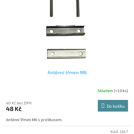
s
k
p
t
r
ů
o
d
u
k
t
ů
Anténní třmen M6
Skladem
(>10 ks)
40 Kč bez DPH
Do košíku
48 Kč
Anténní třmen M6 s protikusem.
Kód:
1617