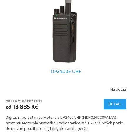
s
k
p
t
r
ů
o
d
u
k
t
ů
DP2400E UHF
Na dotaz
od 11 475 Kč bez DPH
DETAIL
13 885 Kč
od
Digitální radiostanice Motorola DP2400 UHF (MDH02RDC9VA1AN)
systému Motorola Mototrbo. Radiostanice má 16 kanálových pozic.
Je možné použít pro digitální, ale i analogový...