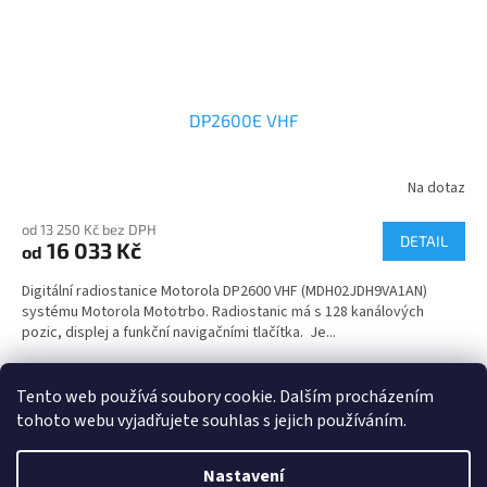
DP2600E VHF
Na dotaz
od 13 250 Kč bez DPH
DETAIL
16 033 Kč
od
Digitální radiostanice Motorola DP2600 VHF (MDH02JDH9VA1AN)
systému Motorola Mototrbo. Radiostanic má s 128 kanálových
pozic, displej a funkční navigačními tlačítka. Je...
4
položek celkem
O
Tento web používá soubory cookie. Dalším procházením
v
tohoto webu vyjadřujete souhlas s jejich používáním.
l
Z
á
á
d
Nastavení
Vytvořil Shoptet
p