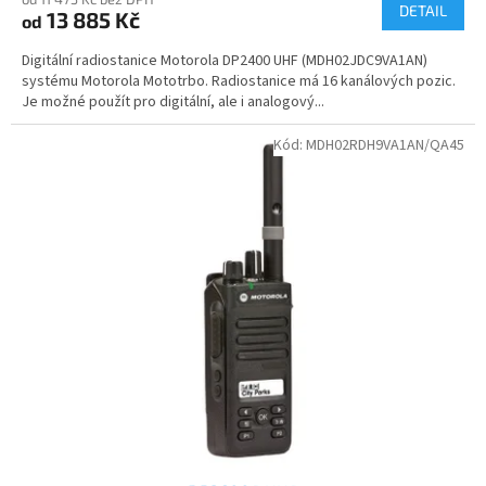
DETAIL
13 885 Kč
od
Digitální radiostanice Motorola DP2400 UHF (MDH02JDC9VA1AN)
systému Motorola Mototrbo. Radiostanice má 16 kanálových pozic.
Je možné použít pro digitální, ale i analogový...
Kód:
MDH02RDH9VA1AN/QA45