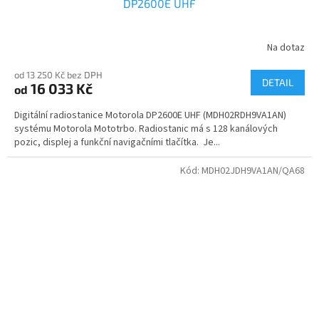
DP2600E UHF
Na dotaz
od 13 250 Kč bez DPH
DETAIL
16 033 Kč
od
Digitální radiostanice Motorola DP2600E UHF (MDH02RDH9VA1AN)
systému Motorola Mototrbo. Radiostanic má s 128 kanálových
pozic, displej a funkční navigačními tlačítka. Je...
Kód:
MDH02JDH9VA1AN/QA68