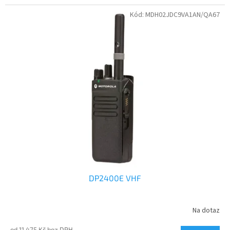
Kód:
MDH02JDC9VA1AN/QA67
DP2400E VHF
Na dotaz
od 11 475 Kč bez DPH