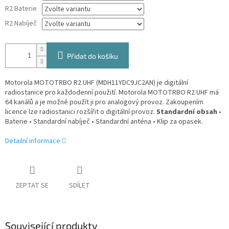
R2 Baterie
R2 Nabíječ
Přidat do košíku
Motorola MOTOTRBO R2 UHF (MDH11YDC9JC2AN) je digitální
radiostanice pro každodenní použití. Motorola MOTOTRBO R2 UHF má
64 kanálů a je možné použít ji pro analogový provoz. Zakoupením
licence lze radiostanici rozšířit o digitální provoz.
Standardní obsah
•
Baterie • Standardní nabíječ • Standardní anténa • Klip za opasek.
Detailní informace
ZEPTAT SE
SDÍLET
Související produkty