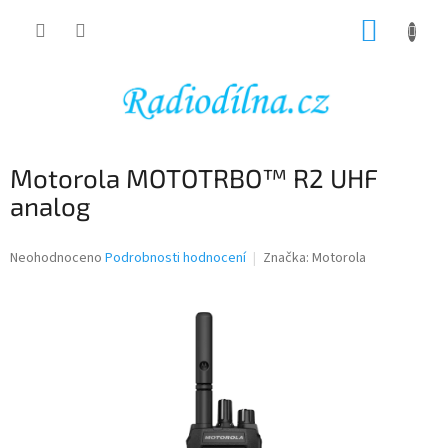
Přejít
NÁKUP
na
obsah
KOŠÍK
Motorola MOTOTRBO™ R2 UHF
analog
Průměrné
Neohodnoceno
Podrobnosti hodnocení
Značka:
Motorola
hodnocení
produktu
je
0,0
z
5
hvězdiček.