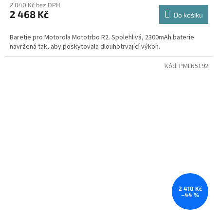
2 040 Kč bez DPH
2 468 Kč
Do košíku
Baretie pro Motorola Mototrbo R2. Spolehlivá, 2300mAh baterie
navržená tak, aby poskytovala dlouhotrvající výkon.
Kód:
PMLN5192
2 410 Kč
–44 %