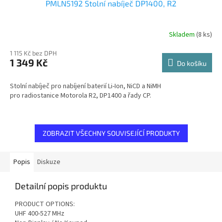
PMLN5192 Stolní nabíječ DP1400, R2
Skladem
(8 ks)
1 115 Kč bez DPH
1 349 Kč
Do košíku
Stolní nabíječ pro nabíjení baterií Li-Ion, NiCD a NiMH
pro radiostanice Motorola R2, DP1400 a řady CP.
ZOBRAZIT VŠECHNY SOUVISEJÍCÍ PRODUKTY
Popis
Diskuze
Detailní popis produktu
PRODUCT OPTIONS:
UHF 400-527 MHz