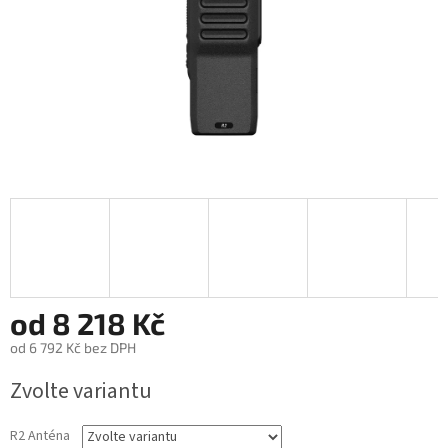
od
8 218 Kč
od
6 792 Kč
bez DPH
Měrná
Zvolte variantu
cena:
R2 Anténa