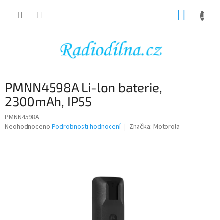
Přejít
NÁKUP
na
obsah
KOŠÍK
PMNN4598A Li-lon baterie,
2300mAh, IP55
PMNN4598A
Průměrné
Neohodnoceno
Podrobnosti hodnocení
Značka:
Motorola
hodnocení
produktu
je
0,0
z
5
hvězdiček.