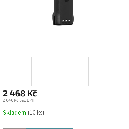
2 468 Kč
2 040 Kč bez DPH
Měrná
Skladem
(10 ks)
cena: