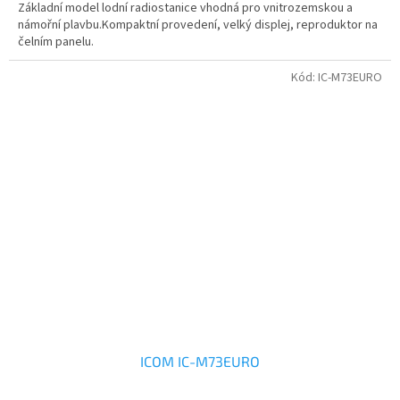
Základní model lodní radiostanice vhodná pro vnitrozemskou a
námořní plavbu.Kompaktní provedení, velký displej, reproduktor na
čelním panelu.
Kód:
IC-M73EURO
ICOM IC-M73EURO