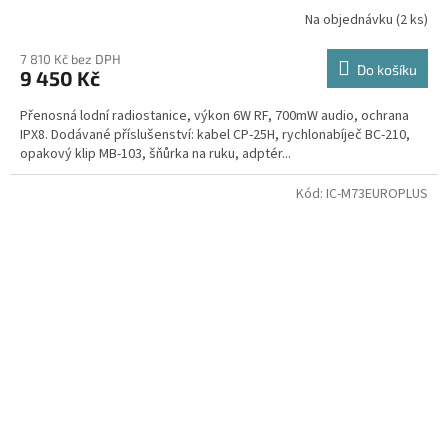
Na objednávku
(2 ks)
7 810 Kč bez DPH
Do košíku
9 450 Kč
Přenosná lodní radiostanice, výkon 6W RF, 700mW audio, ochrana
IPX8. Dodávané příslušenství: kabel CP-25H, rychlonabíječ BC-210,
opakový klip MB-103, šňůrka na ruku, adptér...
Kód:
IC-M73EUROPLUS