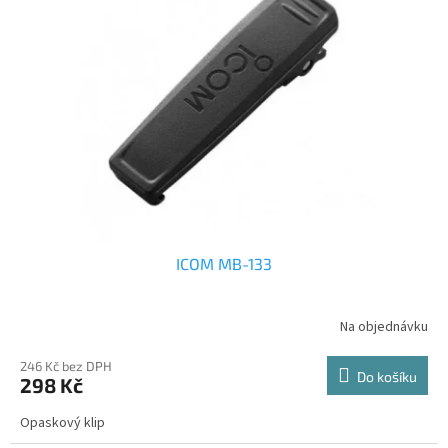
i
r
s
o
p
d
r
u
o
k
d
t
u
ů
k
t
ů
ICOM MB-133
Na objednávku
246 Kč bez DPH
Do košíku
298 Kč
Opaskový klip