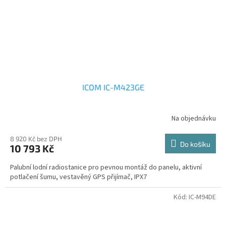
ICOM IC-M423GE
Na objednávku
8 920 Kč bez DPH
Do košíku
10 793 Kč
Palubní lodní radiostanice pro pevnou montáž do panelu, aktivní
potlačení šumu, vestavěný GPS přijímač, IPX7
Kód:
IC-M94DE