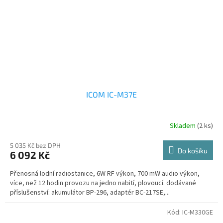
ICOM IC-M37E
Skladem
(2 ks)
5 035 Kč bez DPH
Do košíku
6 092 Kč
Přenosná lodní radiostanice, 6W RF výkon, 700 mW audio výkon,
více, než 12 hodin provozu na jedno nabití, plovoucí. dodávané
příslušenství: akumulátor BP-296, adaptér BC-217SE,...
Kód:
IC-M330GE