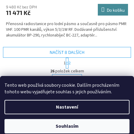
9 480 Kč bez DPH
Do košíku
11 471 Kč
Přenosná radiostanice pro lodní pásmo a současně pro pásmo PMR
VHF. 100 PMR kanálů, výkon 5/3/1W RF. Dodávané příslušenství:
akumulátor BP-290, rychlonabíječ BC-227, adaptér...
NAČÍST 8 DALŠÍCH
S
1
2
t
O
r
26
položek celkem
v
á
l
NAHORU
n
Tento web používá soubory cookie. Dalším procházením
á
k
d
o
tohoto webu vyjadřujete souhlas s jejich používáním.
v
Z
a
á
c
á
n
Nastavení
í
Vytvořil Shoptet
p
í
p
a
r
t
v
Souhlasím
Copyright 2026
Radiodilna.cz
. Všechna práva vyhrazena.
í
k