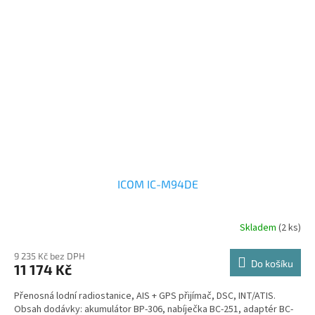
ICOM IC-M94DE
Skladem
(2 ks)
9 235 Kč bez DPH
Do košíku
11 174 Kč
Přenosná lodní radiostanice, AIS + GPS přijímač, DSC, INT/ATIS.
Obsah dodávky: akumulátor BP-306, nabíječka BC-251, adaptér BC-