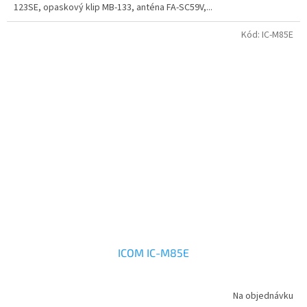
123SE, opaskový klip MB-133, anténa FA-SC59V,...
Kód:
IC-M85E
ICOM IC-M85E
Na objednávku