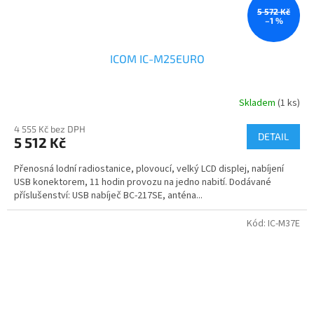
5 572 Kč
–1 %
ICOM IC-M25EURO
Skladem
(1 ks)
4 555 Kč bez DPH
DETAIL
5 512 Kč
Přenosná lodní radiostanice, plovoucí, velký LCD displej, nabíjení
USB konektorem, 11 hodin provozu na jedno nabití. Dodávané
příslušenství: USB nabíječ BC-217SE, anténa...
Kód:
IC-M37E