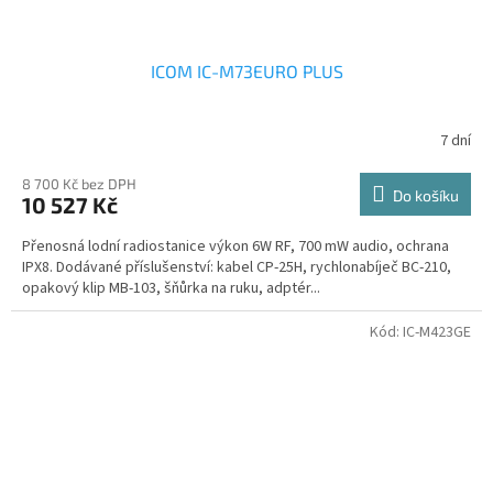
ICOM IC-M73EURO PLUS
7 dní
8 700 Kč bez DPH
Do košíku
10 527 Kč
Přenosná lodní radiostanice výkon 6W RF, 700 mW audio, ochrana
IPX8. Dodávané příslušenství: kabel CP-25H, rychlonabíječ BC-210,
opakový klip MB-103, šňůrka na ruku, adptér...
Kód:
IC-M423GE