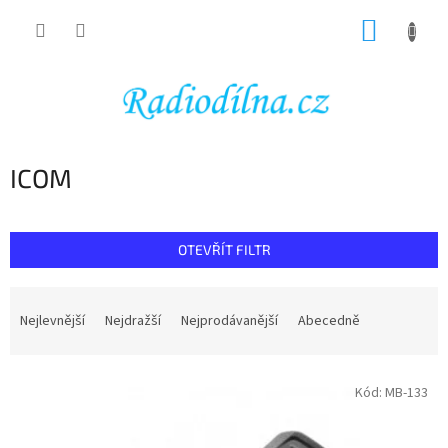
Přejít
NÁKUP
na
obsah
KOŠÍK
ICOM
OTEVŘÍT FILTR
Ř
a
Nejlevnější
Nejdražší
Nejprodávanější
Abecedně
z
e
V
n
Kód:
MB-133
ý
í
p
p