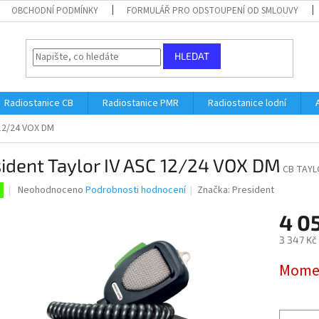
OBCHODNÍ PODMÍNKY
FORMULÁŘ PRO ODSTOUPENÍ OD SMLOUVY
HLEDAT
Radiostanice CB
Radiostanice PMR
Radiostanice lodní
 12/24 VOX DM
ident Taylor IV ASC 12/24 VOX DM
CB TAYL
Průměrné
Neohodnoceno
Podrobnosti hodnocení
Značka:
President
hodnocení
produktu
4 0
je
3 347 Kč
0,0
z
Měrná
Momen
5
cena:
hvězdiček.