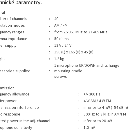
hnické parametry:
ral
ber of channels
:
40
ulation modes
:
AM / FM
quency ranges
:
from 26.965 MHz to 27.405 MHz
enna impedance
:
50 ohms
er supply
:
12 V / 24 V
e
:
150 (L) x 165 (H) x 45 (D)
ght
:
1.2 kg
1 microphone UP/DOWN and its hanger
essories supplied
:
mounting cradle
screws
smission
quency allowance
:
+/- 300 Hz
rier power
:
4 W AM / 4 W FM
nsmission interference
:
inferior to 4 nW (- 54 dBm)
io response
:
300 Hz to 3 kHz in AM/FM
ted power in the adj. channel
:
inferior to 20 uW
ophone sensitivity
:
1,0 mV