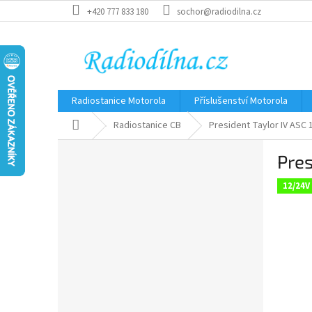
Přejít
+420 777 833 180
sochor@radiodilna.cz
na
obsah
Radiostanice Motorola
Příslušenství Motorola
Domů
Radiostanice CB
President Taylor IV ASC
P
Pres
o
s
12/24V
t
r
a
n
n
í
p
a