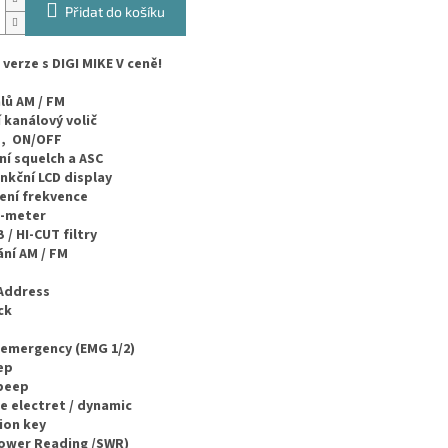
Přidat do košíku
 verze s DIGI MIKE V ceně!
álů AM / FM
í kanálový volič
e, ON/OFF
ní squelch a ASC
unkční LCD display
ení frekvence
u-meter
B / HI-CUT filtry
ání AM / FM
 Address
ck
 emergency (EMG 1/2)
ep
 beep
pe electret / dynamic
tion key
Power Reading /SWR)