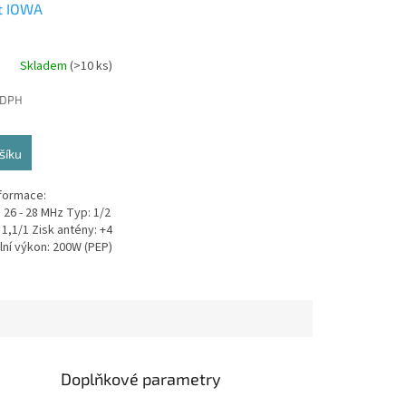
t IOWA
Skladem
(>10 ks)
 DPH
šíku
nformace:
 26 - 28 MHz Typ: 1/2
1,1/1 Zisk antény: +4
lní výkon: 200W (PEP)
a: 1750 kHz (175 CH)
cm Váha:...
Doplňkové parametry