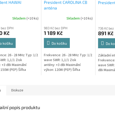
ident HAWAI
President CAROLINA CB
Presiden
anténa
Skladem
(>10 ks)
Skladem
(>10 ks)
rné
Průměrné
cení
hodnocení
 bez DPH
983 Kč bez DPH
736 Kč bez
ktu
produktu
0 Kč
1 189 Kč
891 Kč
je
4,0
z
o košíku
Do košíku
Do ko
5
ček.
hvězdiček.
nce: 26 - 28 MHz Typ: 1/2
Frekvence: 26 - 28 MHz Typ: 1/2
Základní i
WR: 1,1/1 Zisk
wave SWR: 1,1/1 Zisk
Frekvence:
: +3 dBi Maximální
antény: +3 dBi Maximální
wave SWR: 
 150W (PEP) Šířka
výkon: 120W (PEP) Šířka
dBi Maximá
 1500 kHz (150 CH) Délka:
pásma: 600 kHz (60 CH)
Šířka pásm
áha: 0,140 Kg Materiál:...
Délka: 43 cm Váha: 0,110 Kg
Délka: 102 
Materiál: Steel...
s
Diskuze
ailní popis produktu