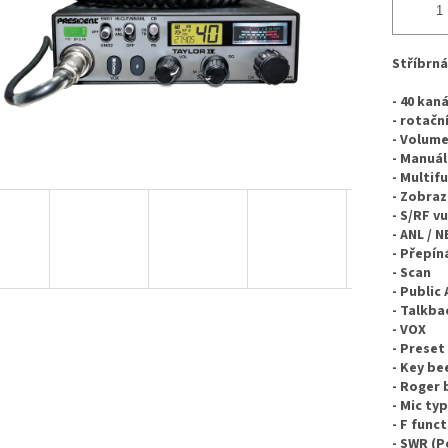
Stříbrná
- 40 kan
- rotačn
- Volum
- Manuál
- Multif
- Zobraz
- S/RF v
- ANL / N
- Přepín
- Scan
- Public
- Talkba
- VOX
- Preset
- Key be
- Roger
- Mic ty
- F func
- SWR (