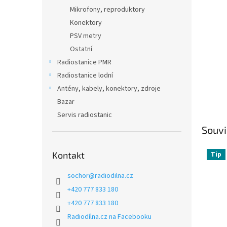
Mikrofony, reproduktory
Konektory
PSV metry
Ostatní
Radiostanice PMR
Radiostanice lodní
Antény, kabely, konektory, zdroje
Bazar
Servis radiostanic
Souvi
Kontakt
Tip
sochor
@
radiodilna.cz
+420 777 833 180
+420 777 833 180
Radiodílna.cz na Facebooku