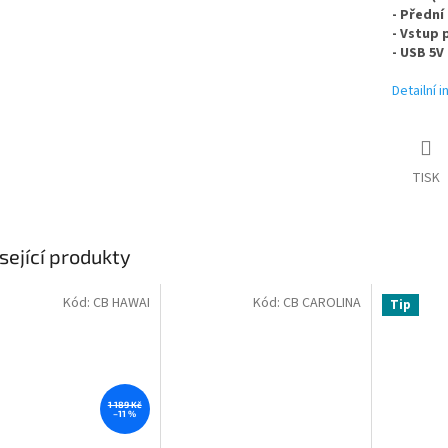
- Přední
- Vstup 
- USB 5V 
Detailní 
TISK
sející produkty
Kód:
CB HAWAI
Kód:
CB CAROLINA
Tip
1 189 Kč
–11 %