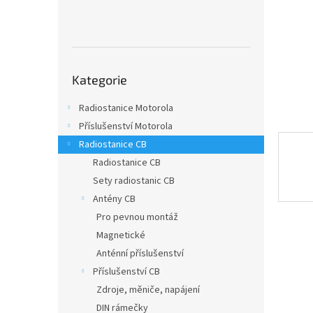
n
e
l
Přeskočit
Kategorie
kategorie
Radiostanice Motorola
Příslušenství Motorola
Radiostanice CB
Radiostanice CB
Sety radiostanic CB
Antény CB
Pro pevnou montáž
Magnetické
Anténní příslušenství
Příslušenství CB
Zdroje, měniče, napájení
DIN rámečky