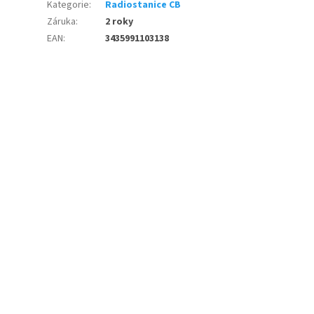
Kategorie
:
Radiostanice CB
Záruka
:
2 roky
EAN
:
3435991103138