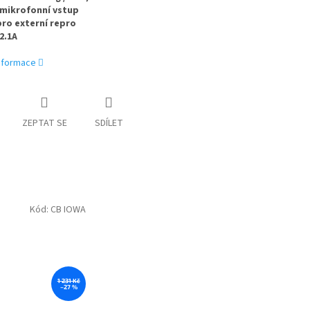
 mikrofonní vstup
pro externí repro
2.1A
informace
ZEPTAT SE
SDÍLET
Kód:
CB IOWA
1 231 Kč
–27 %