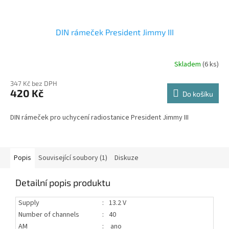
DIN rámeček President Jimmy III
Skladem
(6 ks)
347 Kč bez DPH
420 Kč
Do košíku
DIN rámeček pro uchycení radiostanice President Jimmy III
Popis
Související soubory (1)
Diskuze
Detailní popis produktu
Supply
:
13.2 V
Number of channels
:
40
AM
:
ano