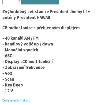
Zvýhodněný set stanice President Jimmy III +
antény President HAWAII
CB radiostanice s přehledným displejem
- 40 kanálů AM / FM
- kanálový volič up / down
- Manuální squelch
- ASC
- Display LCD multifunkční
- Zobrazení frekvence
- Vox
- Scan
- Key Beep
- 12 V
Detailní informace