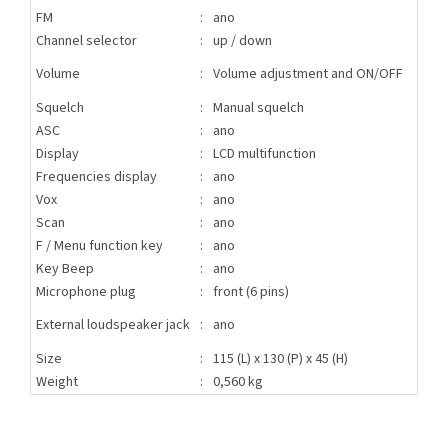
FM
:
ano
Channel selector
:
up / down
Volume
:
Volume adjustment and ON/OFF
Squelch
:
Manual squelch
ASC
:
ano
Display
:
LCD multifunction
Frequencies display
:
ano
Vox
:
ano
Scan
:
ano
F / Menu function key
:
ano
Key Beep
:
ano
Microphone plug
:
front (6 pins)
External loudspeaker jack
:
ano
Size
:
115 (L) x 130 (P) x 45 (H)
Weight
:
0,560 kg