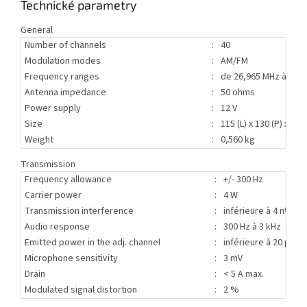
Technické parametry
General
Number of channels
:
40
Modulation modes
:
AM/FM
Frequency ranges
:
de 26,965 MHz à 27,
Antenna impedance
:
50 ohms
Power supply
:
12 V
Size
:
115 (L) x 130 (P) x 45 (
Weight
:
0,560 kg
Transmission
Frequency allowance
:
+/- 300 Hz
Carrier power
:
4 W
Transmission interference
:
inférieure à 4 nW
Audio response
:
300 Hz à 3 kHz
Emitted power in the adj. channel
:
inférieure à 20 μW
Microphone sensitivity
:
3 mV
Drain
:
< 5 A max.
Modulated signal distortion
:
2 %