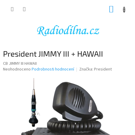
Přejít
NÁKUP
na
obsah
KOŠÍK
President JIMMY III + HAWAII
CB JIMMY III HAWAII
Průměrné
Neohodnoceno
Podrobnosti hodnocení
Značka:
President
hodnocení
produktu
je
0,0
z
5
hvězdiček.