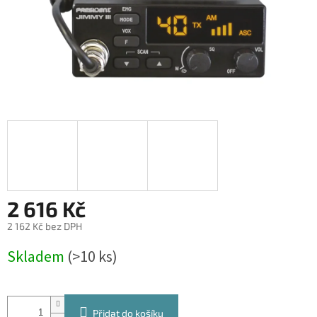
2 616 Kč
2 162 Kč bez DPH
Měrná
Skladem
(>10 ks)
cena:
Přidat do košíku