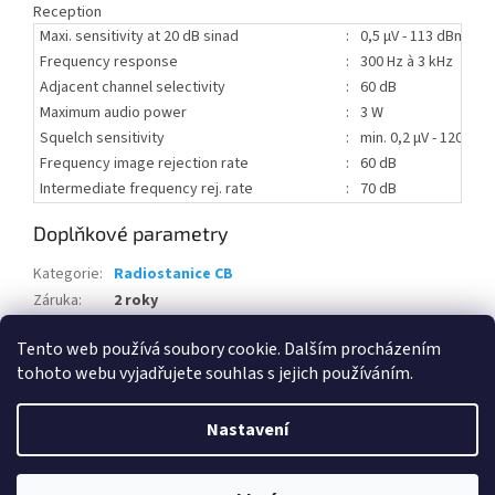
Reception
Maxi. sensitivity at 20 dB sinad
:
0,5 μV - 113 dBm AM 
Frequency response
:
300 Hz à 3 kHz
Adjacent channel selectivity
:
60 dB
Maximum audio power
:
3 W
Squelch sensitivity
:
min. 0,2 μV - 120 dB
Frequency image rejection rate
:
60 dB
Intermediate frequency rej. rate
:
70 dB
Doplňkové parametry
Kategorie
:
Radiostanice CB
Záruka
:
2 roky
Hmotnost
:
1.5 kg
Tento web používá soubory cookie. Dalším procházením
tohoto webu vyjadřujete souhlas s jejich používáním.
Z
á
Nastavení
Vytvořil Shoptet
p
a
t