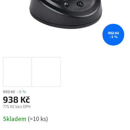
992 Kč
–5 %
992 Kč
–5 %
938 Kč
775 Kč bez DPH
Měrná
Skladem
(>10 ks)
cena: