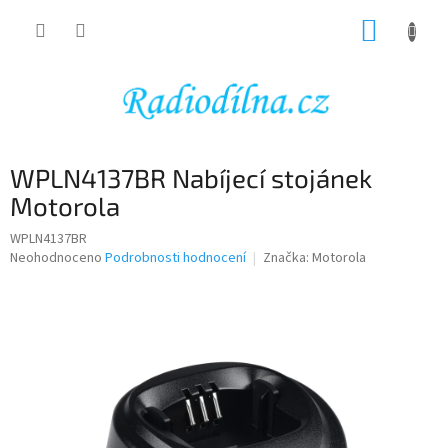
Přejít
NÁKUP
na
obsah
KOŠÍK
WPLN4137BR Nabíjecí stojánek
Motorola
WPLN4137BR
Průměrné
Neohodnoceno
Podrobnosti hodnocení
Značka:
Motorola
hodnocení
produktu
je
0,0
z
5
hvězdiček.