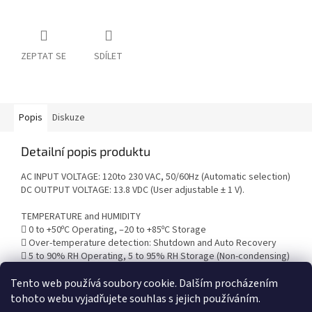
ZEPTAT SE
SDÍLET
Popis
Diskuze
Detailní popis produktu
AC INPUT VOLTAGE: 120to 230 VAC, 50/60Hz (Automatic selection)
DC OUTPUT VOLTAGE: 13.8 VDC (User adjustable ± 1 V).
TEMPERATURE and HUMIDITY
 0 to +50ºC Operating, –20 to +85ºC Storage
 Over-temperature detection: Shutdown and Auto Recovery
 5 to 90% RH Operating, 5 to 95% RH Storage (Non-condensing)
Tento web používá soubory cookie. Dalším procházením
tohoto webu vyjadřujete souhlas s jejich používáním.
Z