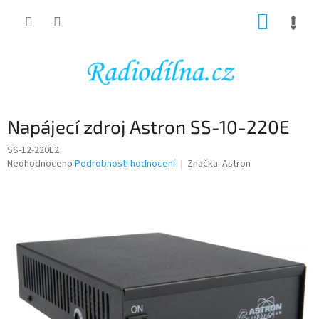
Přejít
NÁKUP
na
obsah
KOŠÍK
Napájecí zdroj Astron SS-10-220E
SS-12-220E2
Průměrné
Neohodnoceno
Podrobnosti hodnocení
Značka:
Astron
hodnocení
produktu
je
0,0
z
5
hvězdiček.