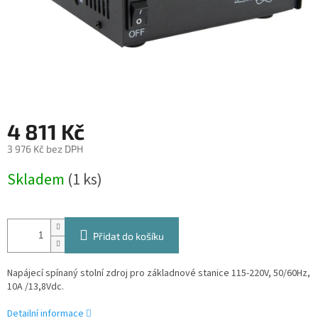
4 811 Kč
3 976 Kč bez DPH
Měrná
Skladem
(1 ks)
cena:
Přidat do košíku
Napájecí spínaný stolní zdroj pro základnové stanice 115-220V, 50/60Hz,
10A /13,8Vdc.
Detailní informace