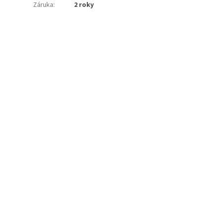
Záruka
:
2 roky