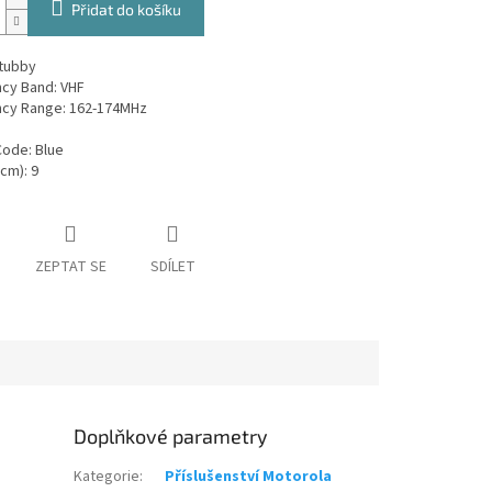
Přidat do košíku
Stubby
ncy Band: VHF
ncy Range: 162-174MHz
Code: Blue
(cm): 9
ZEPTAT SE
SDÍLET
Doplňkové parametry
Kategorie
:
Příslušenství Motorola