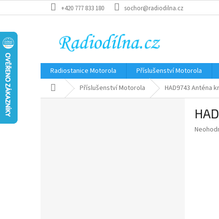
Přejít
+420 777 833 180
sochor@radiodilna.cz
na
obsah
Radiostanice Motorola
Příslušenství Motorola
Domů
Příslušenství Motorola
HAD9743 Anténa kr
P
HAD
o
s
Průměr
Neohod
t
hodnoce
r
produkt
a
je
0,0
n
z
n
5
í
hvězdič
p
a