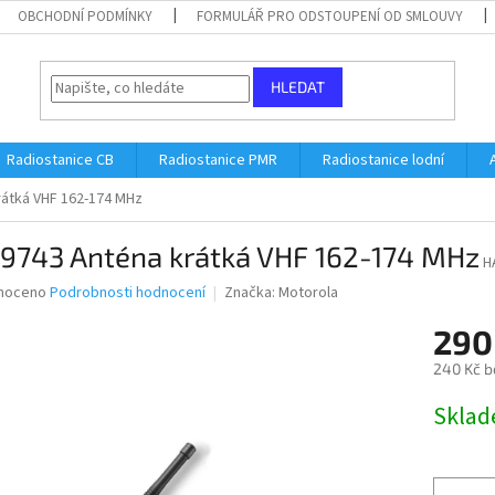
OBCHODNÍ PODMÍNKY
FORMULÁŘ PRO ODSTOUPENÍ OD SMLOUVY
HLEDAT
Radiostanice CB
Radiostanice PMR
Radiostanice lodní
átká VHF 162-174 MHz
9743 Anténa krátká VHF 162-174 MHz
H
né
noceno
Podrobnosti hodnocení
Značka:
Motorola
ní
290
u
240 Kč b
Měrná
Skla
cena:
ek.