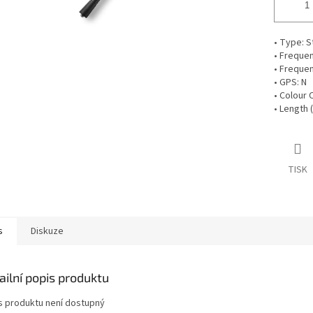
• Type: 
• Freque
• Freque
• GPS: N
• Colour 
• Length 
TISK
s
Diskuze
ailní popis produktu
s produktu není dostupný