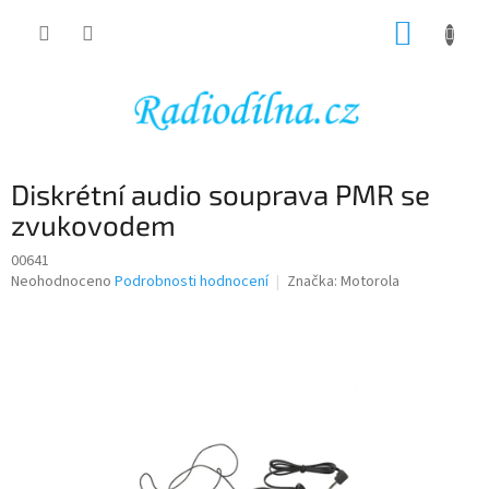
Přejít
NÁKUP
na
obsah
KOŠÍK
Diskrétní audio souprava PMR se
zvukovodem
00641
Průměrné
Neohodnoceno
Podrobnosti hodnocení
Značka:
Motorola
hodnocení
produktu
je
0,0
z
5
hvězdiček.