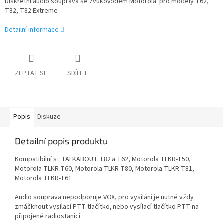
Diskrétní audio souprava se zvukovodem Motorola pro modely T62,
T82, T82 Extreme
Detailní informace
ZEPTAT SE
SDÍLET
Popis
Diskuze
Detailní popis produktu
Kompatibilní s :
TALKABOUT T82 a T62, Motorola TLKR-T50,
Motorola TLKR-T60, Motorola TLKR-T80, Motorola TLKR-T81,
Motorola TLKR-T61
Audio souprava nepodporuje VOX, pro vysílání je nutné vždy
zmáčknout vysílací PTT tlačítko, nebo vysílací tlačítko PTT na
připojené radiostanici.