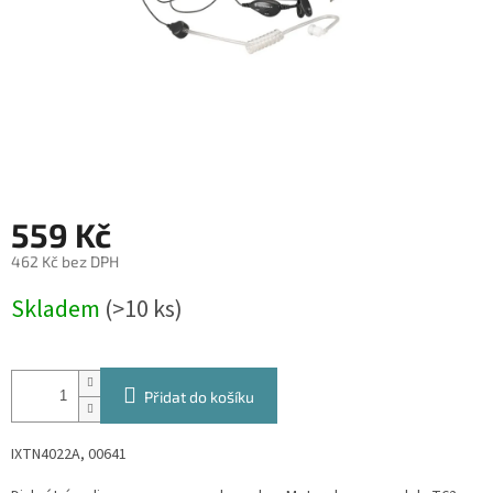
559 Kč
462 Kč bez DPH
Měrná
Skladem
(>10 ks)
cena:
Přidat do košíku
IXTN4022A, 00641