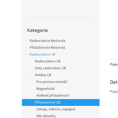
n
e
l
Přeskočit
Kategorie
kategorie
Radiostanice Motorola
Příslušenství Motorola
Radiostanice CB
Radiostanice CB
Popi
Sety radiostanic CB
Antény CB
Det
Pro pevnou montáž
Magnetické
Popi
Anténní příslušenství
Příslušenství CB
Zdroje, měniče, napájení
DIN rámečky