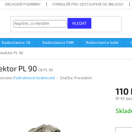
OBCHODNÍ PODMÍNKY
FORMULÁŘ PRO ODSTOUPENÍ OD SMLOUVY
HLEDAT
Radiostanice CB
Radiostanice PMR
Radiostanice lodní
onektor PL 90
ektor PL 90
CB PL 90
né
noceno
Podrobnosti hodnocení
Značka:
President
ní
110 
u
91 Kč be
Měrná
Skla
cena:
ek.