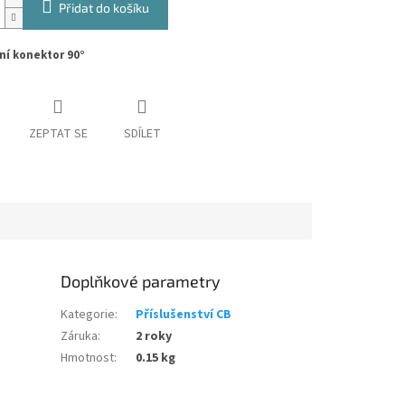
Přidat do košíku
ní konektor 90°
ZEPTAT SE
SDÍLET
Doplňkové parametry
Kategorie
:
Příslušenství CB
Záruka
:
2 roky
Hmotnost
:
0.15 kg