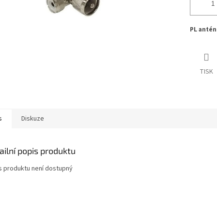
PL antén
TISK
s
Diskuze
ailní popis produktu
s produktu není dostupný