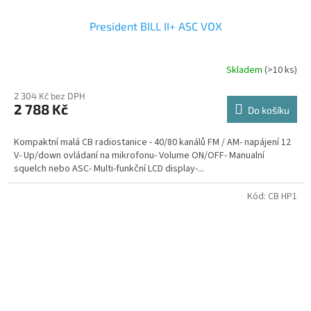
President BILL II+ ASC VOX
Skladem
(>10 ks)
Průměrné
hodnocení
2 304 Kč bez DPH
produktu
2 788 Kč
je
Do košíku
3,5
z
Kompaktní malá CB radiostanice - 40/80 kanálů FM / AM- napájení 12
5
V- Up/down ovládaní na mikrofonu- Volume ON/OFF- Manualní
hvězdiček.
squelch nebo ASC- Multi-funkční LCD display-...
Kód:
CB HP1