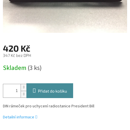
420 Kč
347 Kč bez DPH
Měrná
Skladem
(3 ks)
cena:
Přidat do košíku
DIN rámeček pro uchycení radiostanice President Bill
Detailní informace