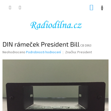
Přejít
NÁKUP
na
obsah
KOŠÍK
DIN rámeček President Bill
CB DIN3
Průměrné
Neohodnoceno
Podrobnosti hodnocení
Značka:
President
hodnocení
produktu
je
0,0
z
5
hvězdiček.