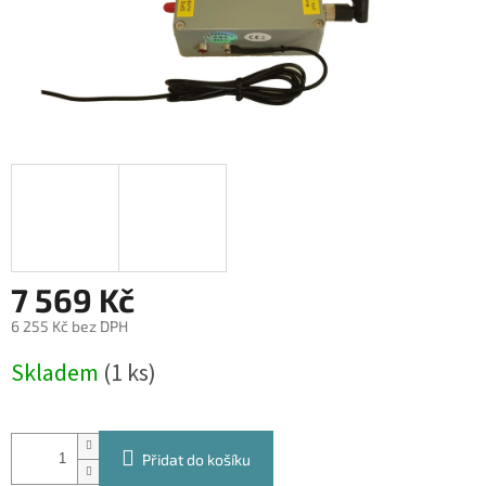
7 569 Kč
6 255 Kč bez DPH
Měrná
Skladem
(1 ks)
cena:
Přidat do košíku