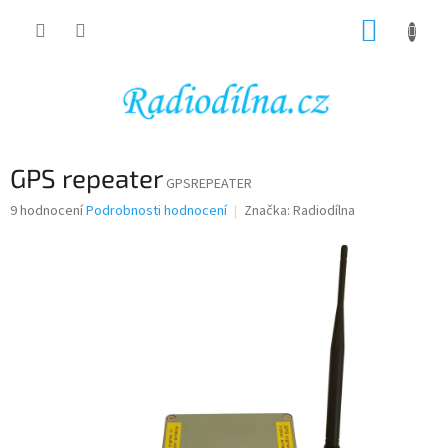
Přejít
NÁKUP
na
obsah
KOŠÍK
GPS repeater
GPSREPEATER
Průměrné
9 hodnocení
Podrobnosti hodnocení
Značka:
Radiodílna
hodnocení
produktu
je
3,9
z
5
hvězdiček.