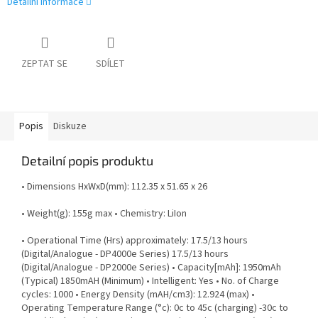
Detailní informace
ZEPTAT SE
SDÍLET
Popis
Diskuze
Detailní popis produktu
• Dimensions HxWxD(mm): 112.35 x 51.65 x 26
• Weight(g): 155g max • Chemistry: LiIon
• Operational Time (Hrs) approximately: 17.5/13 hours
(Digital/Analogue - DP4000e Series) 17.5/13 hours
(Digital/Analogue - DP2000e Series) • Capacity[mAh]: 1950mAh
(Typical) 1850mAH (Minimum) • Intelligent: Yes • No. of Charge
cycles: 1000 • Energy Density (mAH/cm3): 12.924 (max) •
Operating Temperature Range (°c): 0c to 45c (charging) -30c to