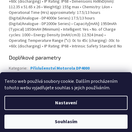
+60c (discharging) • IP Rating: IP68 • Dimensions HxWxD(mm):
112.35 x 51.65 x 26 • Weight(g): 155g max • Chemistry: LiIon •
Operational Time (Hrs) approximately: 17.5/13 hours
(Digital/Analogue - DP4000e Series) 17.5/13 hours
(Digital/Analogue - DP2000e Series) • Capacity[mAh]: 1950mAh
(Typical) 1850mAH (Minimum) • Intelligent: Yes • No. of Charge
cycles: 1000 • Energy Density (mAH/cm3): 12.924 (max) •
Operating Temperature Range (°c): 0c to 45c (charging) -30c to
+60c (discharging) • IP Rating: IP68 • Intrinsic Safety Standard: No
Doplňkové parametry
Kategorie
:
Příslušenství Motorola DP4000
Hmotnost
:
0.155 kg
Tento web používá soubory cookie. Dalším procházením
tohoto webu vyjadřujete souhlas s jejich používáním.
Z
á
Nastavení
Vytvořil Shoptet
p
a
t
Souhlasím
Copyright 2026
Radiodilna.cz
. Všechna práva vyhrazena.
í