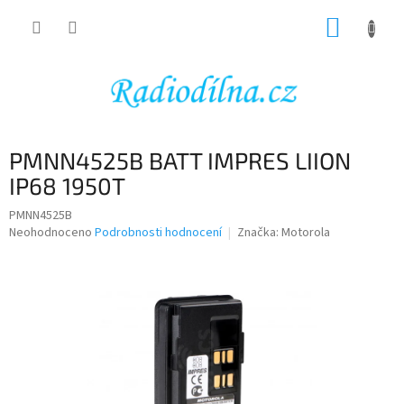
Přejít
NÁKUP
na
obsah
KOŠÍK
PMNN4525B BATT IMPRES LIION
IP68 1950T
PMNN4525B
Průměrné
Neohodnoceno
Podrobnosti hodnocení
Značka:
Motorola
hodnocení
produktu
je
0,0
z
5
hvězdiček.