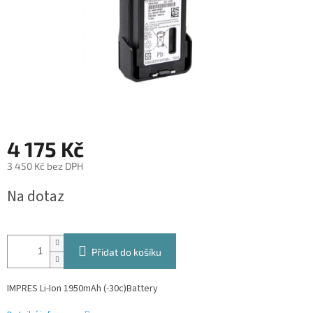
4 175 Kč
3 450 Kč bez DPH
Měrná
Na dotaz
cena:
Přidat do košíku
IMPRES Li-Ion 1950mAh (-30c)Battery