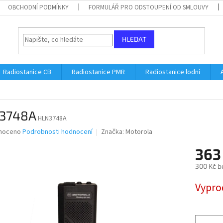
OBCHODNÍ PODMÍNKY
FORMULÁŘ PRO ODSTOUPENÍ OD SMLOUVY
HLEDAT
Radiostanice CB
Radiostanice PMR
Radiostanice lodní
3748A
HLN3748A
né
noceno
Podrobnosti hodnocení
Značka:
Motorola
ní
363
u
300 Kč b
Měrná
Vypro
cena:
ek.