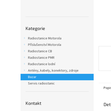
n
e
l
Přeskočit
Kategorie
kategorie
Radiostanice Motorola
Příslušenství Motorola
Radiostanice CB
Radiostanice PMR
Radiostanice lodní
Antény, kabely, konektory, zdroje
Bazar
Servis radiostanic
Popi
Kontakt
Det