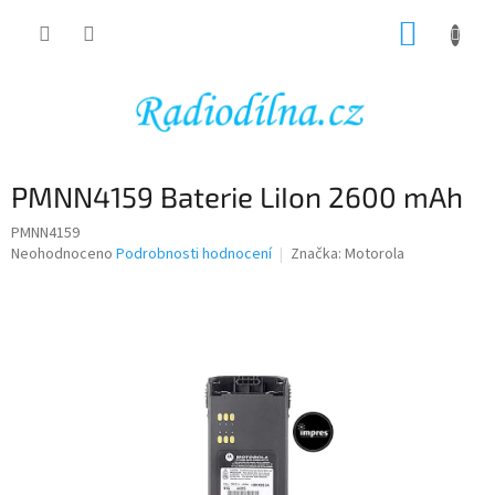
Přejít
NÁKUP
na
obsah
KOŠÍK
PMNN4159 Baterie LiIon 2600 mAh
PMNN4159
Průměrné
Neohodnoceno
Podrobnosti hodnocení
Značka:
Motorola
hodnocení
produktu
je
0,0
z
5
hvězdiček.