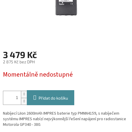
3 479 Kč
2 875 Kč bez DPH
Měrná
Momentálně nedostupné
cena:
Přidat do košíku
Nabíjecí LiIon 2600mAh IMPRES baterie typ PMNN4159, s nabíječem
systému IMPRES nabízí nejvýkonnější řešení napájení pro radiostanice
Motorola GP340 - 380.