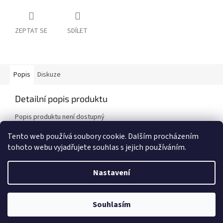
ZEPTAT SE
SDÍLET
Popis
Diskuze
Detailní popis produktu
Popis produktu není dostupný
Tento web používá soubory cookie. Dalším procházením
tohoto webu vyjadřujete souhlas s jejich používáním.
Z
á
Nastavení
Vytvořil Shoptet
p
a
t
Souhlasím
Copyright 2026
Radiodilna.cz
. Všechna práva vyhrazena.
í