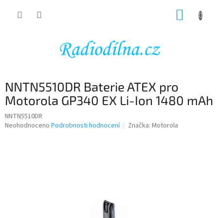
Přejít
NÁKUP
na
obsah
KOŠÍK
NNTN5510DR Baterie ATEX pro
Motorola GP340 EX Li-Ion 1480 mAh
NNTN5510DR
Průměrné
Neohodnoceno
Podrobnosti hodnocení
Značka:
Motorola
hodnocení
produktu
je
0,0
z
5
hvězdiček.