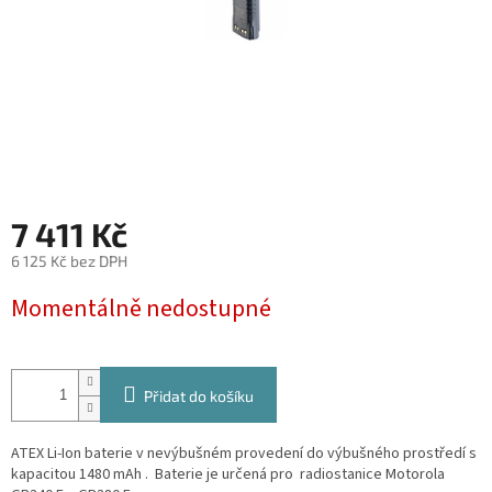
7 411 Kč
6 125 Kč bez DPH
Měrná
Momentálně nedostupné
cena:
Přidat do košíku
ATEX Li-Ion baterie v nevýbušném provedení do výbušného prostředí s
kapacitou 1480 mAh . Baterie je určená pro
radiostanice Motorola