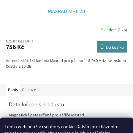
MAXRAD MFT120
Skladem
(1 ks)
625 Kč bez DPH
756 Kč
Do košíku
Anténní zářič 1/4 lambda Maxrad pro pásmo 118-940 MHz se ziskem
0dBd / 2,15 dBi.
Popis
Diskuze
Detailní popis produktu
Magnetická pata určená pro zářiče Maxrad.
Tento web používá soubory cookie. Dalším procházením