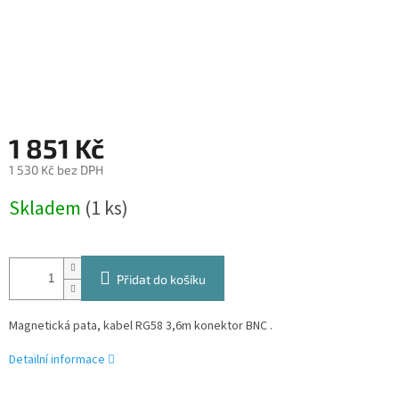
1 851 Kč
1 530 Kč bez DPH
Měrná
Skladem
(1 ks)
cena:
Přidat do košíku
Magnetická pata, kabel RG58 3,6m konektor BNC
.
Detailní informace