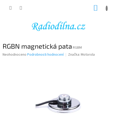
Přejít
NÁKUP
na
obsah
KOŠÍK
RGBN magnetická pata
RGBM
Průměrné
Neohodnoceno
Podrobnosti hodnocení
Značka:
Motorola
hodnocení
produktu
je
0,0
z
5
hvězdiček.